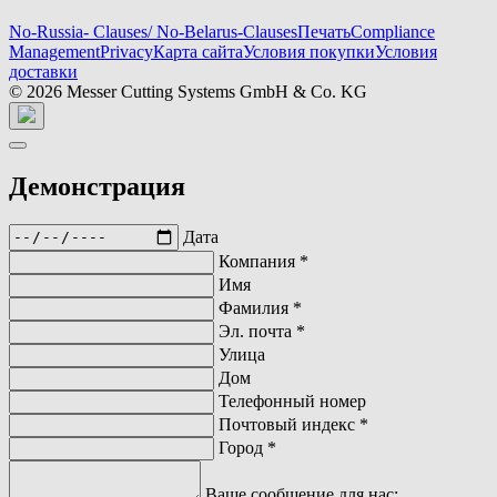
No-Russia- Clauses/ No-Belarus-Clauses
Печать
Compliance
Management
Privacy
Карта сайта
Условия покупки
Условия
доставки
© 2026 Messer Cutting Systems GmbH & Co. KG
Демонстрация
Дата
Компания
*
Имя
Фамилия
*
Эл. почта
*
Улица
Дом
Телефонный номер
Почтовый индекс
*
Город
*
Ваше сообщение для нас: