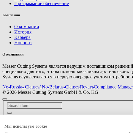
Программное обеспечение
Компания
О компании
История
Карьера
Новости
О компании
Messer Cutting Systems является ведущим поставщиком решен
специально для того, чтобы помочь заказчикам достичь своих ц
Systems осуществляются в первую очередь с учетом потребносте
No-Russia- Clauses/ No-Belarus-Clauses
Печать
Compliance Manage
© 2026 Messer Cutting Systems GmbH & Co. KG
Search for
Мы используем cookie