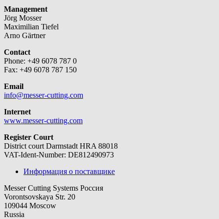
Management
Jörg Mosser
Maximilian Tiefel
Arno Gärtner
Contact
Phone: +49 6078 787 0
Fax: +49 6078 787 150
Email
info@messer-cutting.com
Internet
www.messer-cutting.com
Register Court
District court Darmstadt HRA 88018
VAT-Ident-Number: DE812490973
Информация о поставщике
Messer Cutting Systems Россия
Vorontsovskaya Str. 20
109044 Moscow
Russia