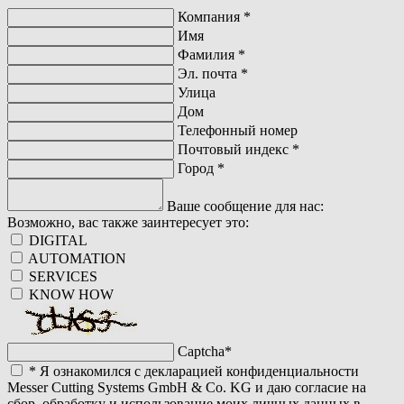
Компания
*
Имя
Фамилия
*
Эл. почта
*
Улица
Дом
Телефонный номер
Почтовый индекс
*
Город
*
Ваше сообщение для нас:
Возможно, вас также заинтересует это:
DIGITAL
AUTOMATION
SERVICES
KNOW HOW
Captcha
*
*
Я ознакомился с декларацией конфиденциальности
Messer Cutting Systems GmbH & Co. KG и даю согласие на
сбор, обработку и использование моих личных данных в