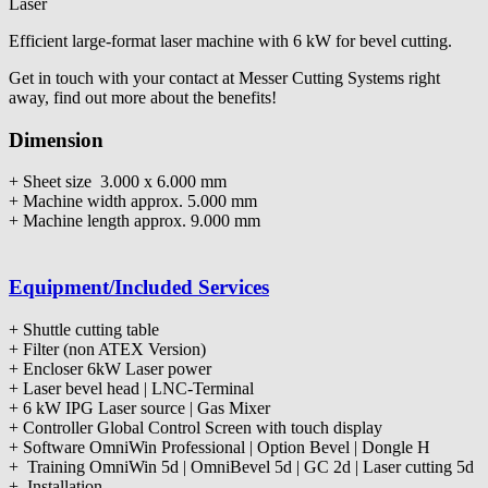
Laser
Efficient large-format laser machine with 6 kW for bevel cutting.
Get in touch with your contact at Messer Cutting Systems right
away, find out more about the benefits!
Dimension
+ Sheet size 3.000 x 6.000 mm
+ Machine width approx. 5.000 mm
+ Machine length approx. 9.000 mm
Equipment/Included Services
+ Shuttle cutting table
+ Filter (non ATEX Version)
+ Encloser 6kW Laser power
+ Laser bevel head | LNC-Terminal
+ 6 kW IPG Laser source | Gas Mixer
+ Controller Global Control Screen with touch display
+ Software OmniWin Professional | Option Bevel | Dongle H
+ Training OmniWin 5d | OmniBevel 5d | GC 2d | Laser cutting 5d
+ Installation