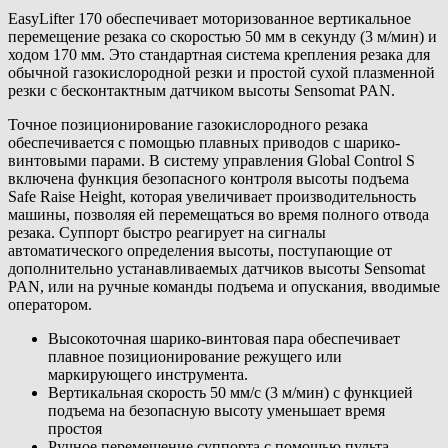
EasyLifter 170 обеспечивает моторизованное вертикальное
перемещение резака со скоростью 50 мм в секунду (3 м/мин) и
ходом 170 мм. Это стандартная система крепления резака для
обычной газокислородной резки и простой сухой плазменной
резки с бесконтактным датчиком высоты Sensomat PAN.
Точное позиционирование газокислородного резака
обеспечивается с помощью плавных приводов с шарико-
винтовыми парами. В систему управления Global Control S
включена функция безопасного контроля высоты подъема
Safe Raise Height, которая увеличивает производительность
машины, позволяя ей перемещаться во время полного отвода
резака. Суппорт быстро реагирует на сигналы
автоматического определения высоты, поступающие от
дополнительно устанавливаемых датчиков высоты Sensomat
PAN, или на ручные команды подъема и опускания, вводимые
оператором.
Высокоточная шарико-винтовая пара обеспечивает
плавное позиционирование режущего или
маркирующего инструмента.
Вертикальная скорость 50 мм/с (3 м/мин) с функцией
подъема на безопасную высоту уменьшает время
простоя
Ручное перемещение суппорта с помощью пульта