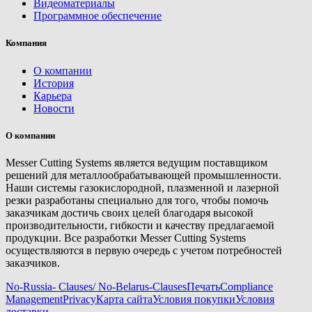
Видеоматериалы
Программное обеспечение
Компания
О компании
История
Карьера
Новости
О компании
Messer Cutting Systems является ведущим поставщиком
решений для металлообрабатывающей промышленности.
Наши системы газокислородной, плазменной и лазерной
резки разработаны специально для того, чтобы помочь
заказчикам достичь своих целей благодаря высокой
производительности, гибкости и качеству предлагаемой
продукции. Все разработки Messer Cutting Systems
осуществляются в первую очередь с учетом потребностей
заказчиков.
No-Russia- Clauses/ No-Belarus-Clauses
Печать
Compliance
Management
Privacy
Карта сайта
Условия покупки
Условия
доставки