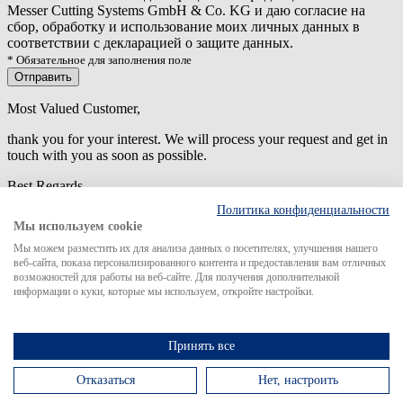
Messer Cutting Systems GmbH & Co. KG и даю согласие на
сбор, обработку и использование моих личных данных в
соответствии с декларацией о защите данных.
* Обязательное для заполнения поле
Отправить
Most Valued Customer,
thank you for your interest. We will process your request and get in
touch with you as soon as possible.
Best Regards
Политика конфиденциальности
An error has occured while submitting the form. Please try again
Мы используем cookie
later.
Мы можем разместить их для анализа данных о посетителях, улучшения нашего
веб-сайта, показа персонализированного контента и предоставления вам отличных
возможностей для работы на веб-сайте. Для получения дополнительной
информации о куки, которые мы используем, откройте настройки.
Search for
Принять все
Отказаться
Нет, настроить
MCS в мире